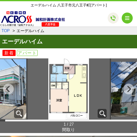
エーデルハイム 八王子市元八王子町[アパート]
メ
TOP
エーデルハイム
エーデルハイム
新着
アパート
1 / 27
間取り