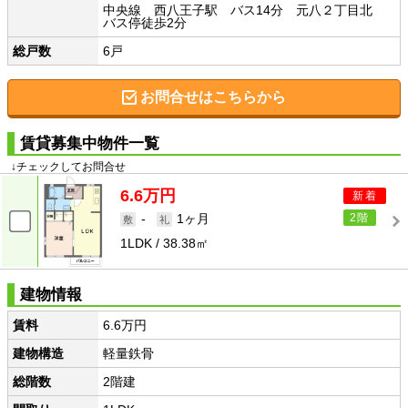
中央線 西八王子駅 バス14分 元八２丁目北
バス停徒歩2分
総戸数
6戸
お問合せはこちらから
賃貸募集中物件一覧
↓チェックしてお問合せ
6.6万円
新着
2階
-
1ヶ月
1LDK
38.38㎡
建物情報
賃料
6.6万円
建物構造
軽量鉄骨
総階数
2階建