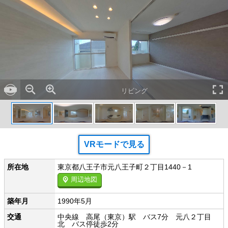
リビング
VRモードで見る
所在地
東京都八王子市元八王子町２丁目1440－1
周辺地図
築年月
1990年5月
交通
中央線 高尾（東京）駅 バス7分 元八２丁目
北 バス停徒歩2分