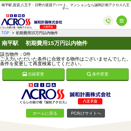
南平駅,賃貸,八王子・日野の賃貸アパート、マンションなら誠和計画アクロス八王
子へ
メ
TOP
初期費用15万円以内物件
南平駅 初期費用15万円以内物件
該当物件：0件
ご入力いただいた条件に合致する物件はございませんでした。
条件を変更して再度検索してください。
沿線変更
条件変更
ホームに戻る
PC向けサイトへ