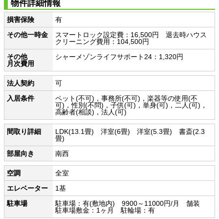
物件詳細情報
損害保険
有
その他一時金
スマートロック設定費：16,500円 退去時ハウス
クリーニング費用：104,500円
その他
シャーメゾンライフサポート24：1,320円
月次費用
法人契約
可
入居条件
ペット(不可)，事務所(不可)，楽器等の使用(不
可)，性別(不問)，子供(可)，単身(可)，二人(可)，
高齢者(相談)，法人(可)
間取り詳細
LDK(13.1畳) 洋室(6畳) 洋室(5.3畳) 書斎(2.3
畳)
部屋向き
南西
空調
全室
エレベーター
1基
駐車場
駐車場：有(敷地内) 9900～11000円/月 舗装
駐車場敷金：1ヶ月 駐輪場：有