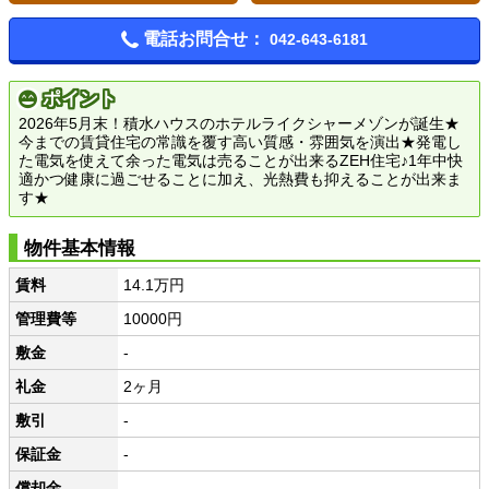
電話お問合せ：
042-643-6181
ポイント
2026年5月末！積水ハウスのホテルライクシャーメゾンが誕生★
今までの賃貸住宅の常識を覆す高い質感・雰囲気を演出★発電し
た電気を使えて余った電気は売ることが出来るZEH住宅♪1年中快
適かつ健康に過ごせることに加え、光熱費も抑えることが出来ま
す★
物件基本情報
賃料
14.1万円
管理費等
10000円
敷金
-
礼金
2ヶ月
敷引
-
保証金
-
償却金
-