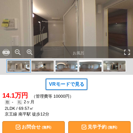
お風呂
VRモードで見る
14.1万円
（管理費等 10000円）
-
2ヶ月
2LDK
69.57㎡
京王線 南平駅 徒歩12分
お問合せ
見学予約
(無料)
(無料)