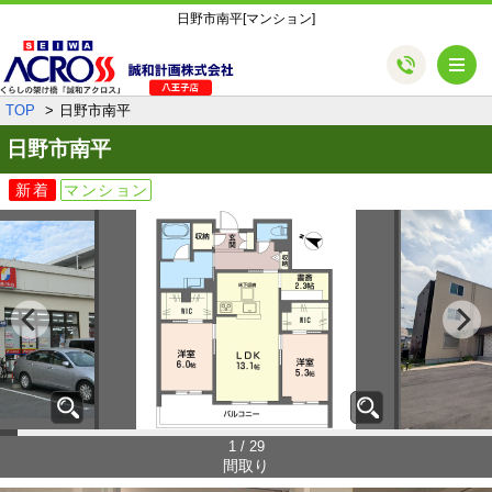
日野市南平[マンション]
メ
TOP
日野市南平
日野市南平
新着
マンション
1 / 29
間取り