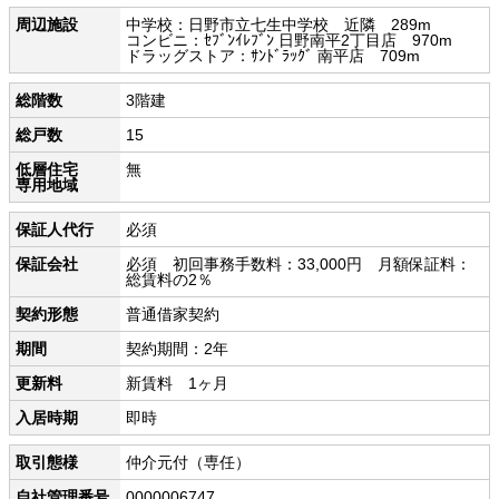
周辺施設
中学校：日野市立七生中学校 近隣 289m
コンビニ：ｾﾌﾞﾝｲﾚﾌﾞﾝ 日野南平2丁目店 970m
ドラッグストア：ｻﾝﾄﾞﾗｯｸﾞ 南平店 709m
総階数
3階建
総戸数
15
低層住宅
無
専用地域
保証人代行
必須
保証会社
必須 初回事務手数料：33,000円 月額保証料：
総賃料の2％
契約形態
普通借家契約
期間
契約期間：2年
更新料
新賃料 1ヶ月
入居時期
即時
取引態様
仲介元付（専任）
自社管理番号
0000006747