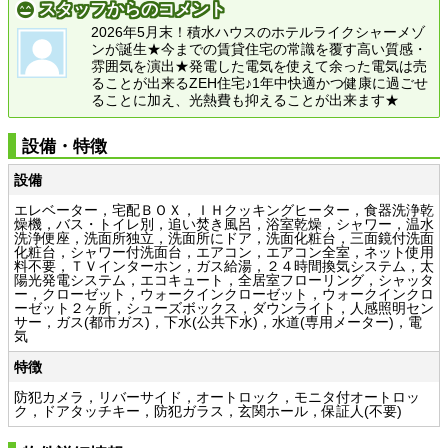
スタッフからのコメント
2026年5月末！積水ハウスのホテルライクシャーメゾ
ンが誕生★今までの賃貸住宅の常識を覆す高い質感・
雰囲気を演出★発電した電気を使えて余った電気は売
ることが出来るZEH住宅♪1年中快適かつ健康に過ごせ
ることに加え、光熱費も抑えることが出来ます★
設備・特徴
設備
エレベーター，宅配ＢＯＸ，ＩＨクッキングヒーター，食器洗浄乾
燥機，バス・トイレ別，追い焚き風呂，浴室乾燥，シャワー，温水
洗浄便座，洗面所独立，洗面所にドア，洗面化粧台，三面鏡付洗面
化粧台，シャワー付洗面台，エアコン，エアコン全室，ネット使用
料不要，ＴＶインターホン，ガス給湯，２４時間換気システム，太
陽光発電システム，エコキュート，全居室フローリング，シャッタ
ー，クローゼット，ウォークインクローゼット，ウォークインクロ
ーゼット２ヶ所，シューズボックス，ダウンライト，人感照明セン
サー，ガス(都市ガス)，下水(公共下水)，水道(専用メーター)，電
気
特徴
防犯カメラ，リバーサイド，オートロック，モニタ付オートロッ
ク，ドアタッチキー，防犯ガラス，玄関ホール，保証人(不要)