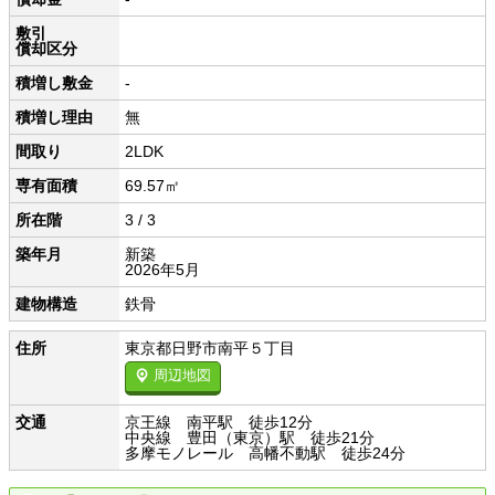
敷引
償却区分
積増し敷金
-
積増し理由
無
間取り
2LDK
専有面積
69.57㎡
所在階
3 / 3
築年月
新築
2026年5月
建物構造
鉄骨
住所
東京都日野市南平５丁目
周辺地図
交通
京王線 南平駅 徒歩12分
中央線 豊田（東京）駅 徒歩21分
多摩モノレール 高幡不動駅 徒歩24分