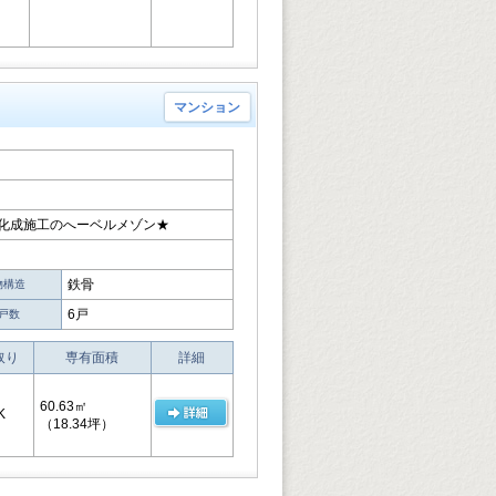
マンション
旭化成施工のへーベルメゾン★
鉄骨
物構造
6戸
戸数
取り
専有面積
詳細
60.63㎡
K
（18.34坪）