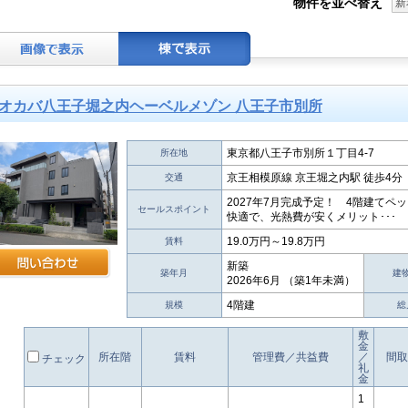
物件を並べ替え
新
オカバ八王子堀之内ヘーベルメゾン 八王子市別所
東京都八王子市別所１丁目4-7
所在地
京王相模原線 京王堀之内駅 徒歩4分
交通
2027年7月完成予定！ 4階建て
セールスポイント
快適で、光熱費が安くメリット･･･
19.0万円～19.8万円
賃料
新築
築年月
建
2026年6月 （築1年未満）
4階建
規模
総
敷
金
所在階
賃料
管理費／共益費
／
間取
チェック
礼
金
1