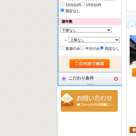
10分以内
15分以内
指定なし
築年数
～
新築のみ
中古のみ
指定なし
こだわり条件