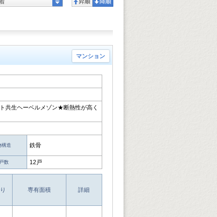
着
マンション
ペット共生ヘーベルメゾン★断熱性が高く
鉄骨
物構造
12戸
戸数
り
専有面積
詳細