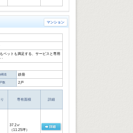
マンション
分
んもペットも満足する、サービスと専用
･
鉄骨
物構造
2戸
戸数
取り
専有面積
詳細
37.2㎡
（11.25坪）