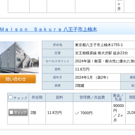
ヶ
月
Ｍａｉｓｏｎ Ｓａｋｕｒａ 八王子市上柚木
東京都八王子市上柚木1755-1
所在地
京王相模原線 南大沢駅 徒歩23分
交通
2024年築！耐震・耐火性に優れた
セールスポイント
11.8万円
賃料
2024年1月 （築2年）
築年月
建
2階建
規模
総
敷金／
所在階
賃料
管理費／共益費
間
チェック
礼金
90000
円
2階
11.8万円
2LD
-
／ 7000円
／ 2ヶ
月