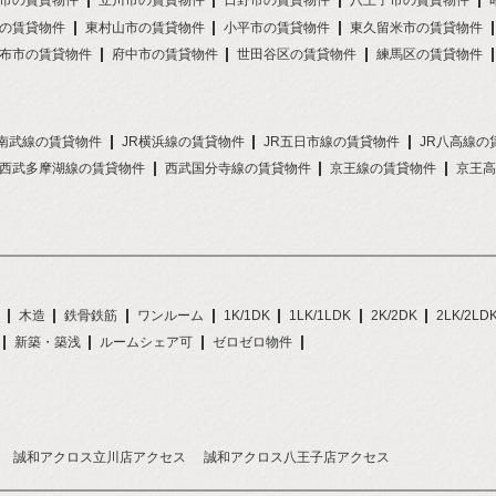
市の賃貸物件
立川市の賃貸物件
日野市の賃貸物件
八王子市の賃貸物件
の賃貸物件
東村山市の賃貸物件
小平市の賃貸物件
東久留米市の賃貸物件
布市の賃貸物件
府中市の賃貸物件
世田谷区の賃貸物件
練馬区の賃貸物件
R南武線の賃貸物件
JR横浜線の賃貸物件
JR五日市線の賃貸物件
JR八高線の
西武多摩湖線の賃貸物件
西武国分寺線の賃貸物件
京王線の賃貸物件
京王高
木造
鉄骨鉄筋
ワンルーム
1K/1DK
1LK/1LDK
2K/2DK
2LK/2LD
新築・築浅
ルームシェア可
ゼロゼロ物件
誠和アクロス立川店アクセス
誠和アクロス八王子店アクセス