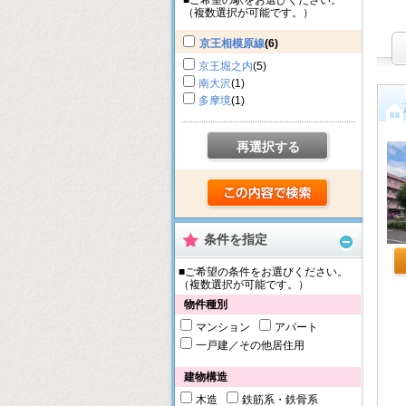
■ご希望の駅をお選びください。
（複数選択が可能です。）
京王相模原線
(6)
京王堀之内
(5)
南大沢
(1)
多摩境
(1)
再選択する
条件を指定
■ご希望の条件をお選びください。
（複数選択が可能です。）
物件種別
マンション
アパート
一戸建／その他居住用
建物構造
木造
鉄筋系・鉄骨系