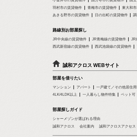
小金井市の賃貸物件
国分寺市の賃貸物件
国立
羽村市の賃貸物件
青梅市の賃貸物件
東大和市
あきる野市の賃貸物件
日の出町の賃貸物件
調
路線別お部屋探し
JR中央線の賃貸物件
JR青梅線の賃貸物件
J
西武新宿線の賃貸物件
西武池袋線の賃貸物件
誠和アクロス WEBサイト
部屋を借りたい
マンション
アパート
一戸建て／その他居住用
4LK/4LDK以上
一人暮らし物件特集
ペット可
部屋探しガイド
シャーメゾンが選ばれる理由
誠和アクロス
会社案内
誠和アクロスアクセス