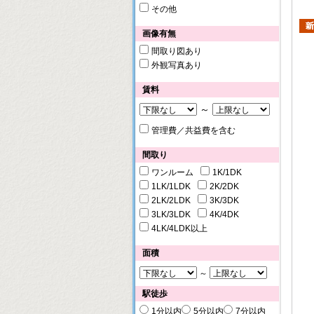
その他
画像有無
間取り図あり
外観写真あり
賃料
～
管理費／共益費を含む
間取り
ワンルーム
1K/1DK
1LK/1LDK
2K/2DK
2LK/2LDK
3K/3DK
3LK/3LDK
4K/4DK
4LK/4LDK以上
面積
～
駅徒歩
1分以内
5分以内
7分以内