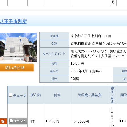
月
八王子市別所
東京都八王子市別所１丁目
所在地
京王相模原線 京王堀之内駅 徒歩13
交通
旭化成のへーベルメゾン♪飼い主さ
セールスポイント
設備を備えたペット共生型マンショ･･
10.5万円
賃料
2022年9月 （築3年）
築年月
建
2階建
規模
総
敷
金
所在階
賃料
管理費／共益費
／
間
チェック
礼
金
1
ヶ
月
1階
10.5万円
1LDK
-
／ 7000円
／
1.5